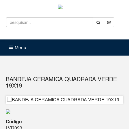
Entrar
Carrinho (
0
)
Menu
BANDEJA CERAMICA QUADRADA VERDE
19X19
Código
LVD093