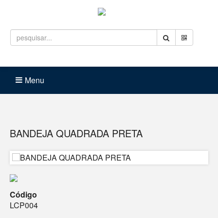
Entrar
Carrinho (
0
)
Menu
BANDEJA QUADRADA PRETA
Código
LCP004